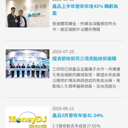
鑫品上半年營收年增43％ 轉虧為
盈
營運體質轉佳，持續加深醫療院所合
作，踏足細胞外泌體供應鏈
2025-07-25
經濟部技術司三項亮點技術吸睛
工研院已與鑫品生醫攜手合作，持續優
化免疫細胞的擴增製程，期望未來能廣
泛應用於傳染病與癌症的免疫治療，推
動個人化精準醫療發展，並為我國在新
型疫苗佐劑與生醫關鍵技術的自主布局
注入創新動能。
2025-06-11
鑫品5月營收年增41.54%
1-5營收較去年成長37.65%