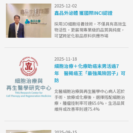
2025-12-02
鑫品外泌體 獲國際INCI認證
採用3D細胞培養技術，不僅具有高效生
物活性，更展現專業級的品質與純度，
可望跨足化妝品原料供應市場
2025-11-18
細胞治療＋化療助癌末男活過7
年 醫揭癌王「最強風險因子」可
防
北醫細胞治療與再生醫學中心病人若於
手術、放療或化療後，選擇搭配細胞治
療，腫瘤控制率可達65.6%，生活品質
維持或改善率則達75.4%
2025-08-15