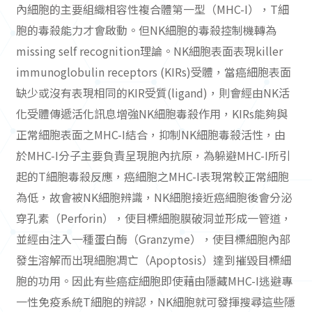
內細胞的主要組織相容性複合體第一型（MHC-I），T細
胞的毒殺能力才會啟動。但NK細胞的毒殺控制機轉為
missing self recognition理論。NK細胞表面表現killer
immunoglobulin receptors (KIRs)受體，當癌細胞表面
缺少或沒有表現相同的KIR受質(ligand)，則會經由NK活
化受體傳遞活化訊息增強NK細胞毒殺作用，KIRs能夠與
正常細胞表面之MHC-I結合，抑制NK細胞毒殺活性，由
於MHC-I分子主要負責呈現胞內抗原，為躲避MHC-I所引
起的T細胞毒殺反應，癌細胞之MHC-I表現常較正常細胞
為低，故會被NK細胞辨識，NK細胞接近癌細胞後會分泌
穿孔素（Perforin），使目標細胞膜破洞並形成一管道，
並經由注入一種蛋白酶（Granzyme），使目標細胞內部
發生溶解而出現細胞凋亡（Apoptosis）達到摧毀目標細
胞的功用。因此有些癌症細胞即使藉由隱藏MHC-I逃避專
一性免疫系統T細胞的辨認，NK細胞就可發揮搜尋這些隱